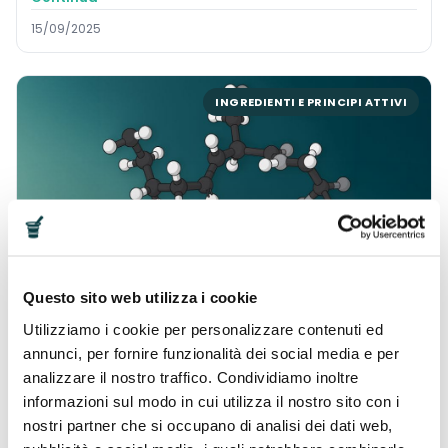
15/09/2025
INGREDIENTI E PRINCIPI ATTIVI
Glutatione: cos’è, a cosa serve
Hai mai sentito parlare del Glutatione? Probabilmente
Questo sito web utilizza i cookie
sì, forse avrai già sentito dire che è “un antiossidante
naturale tra i più potenti” ma senza che nessuno ti
Utilizziamo i cookie per personalizzare contenuti ed
spiegasse cosa...
annunci, per fornire funzionalità dei social media e per
Continua
analizzare il nostro traffico. Condividiamo inoltre
08/09/2025
informazioni sul modo in cui utilizza il nostro sito con i
nostri partner che si occupano di analisi dei dati web,