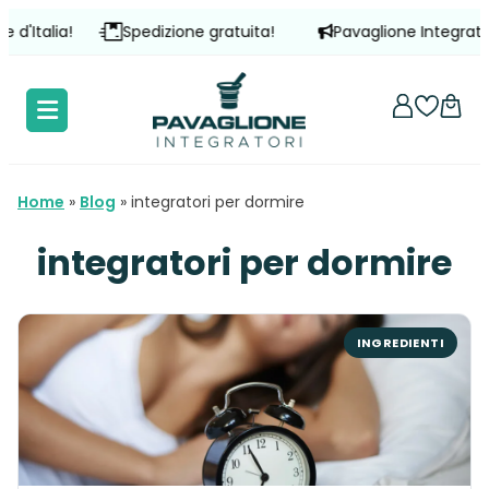
Vai
!
Spedizione gratuita!
Pavaglione Integratori è prese
al
contenuto
Home
»
Blog
»
integratori per dormire
integratori per dormire
INGREDIENTI