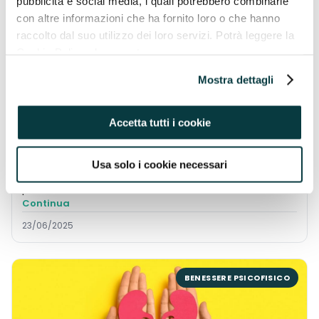
pubblicità e social media, i quali potrebbero combinarle
BENESSERE PSICOFISICO
con altre informazioni che ha fornito loro o che hanno
raccolto dal suo utilizzo dei loro servizi. Potrà leggere la
Cookie Policy al seguente
indirizzo https://pavaglioneintegratori.it/coockie-policy/
Mostra dettagli
Accetta tutti i cookie
Come riacquistare energia mentale
Soffri di stanchezza fisica e mentale con l’arrivo del
caldo? Ogni estate ti ritrovi a dover affrontare sempre
Usa solo i cookie necessari
la stessa situazione e a chiederti “come posso avere
più ene...
Continua
23/06/2025
BENESSERE PSICOFISICO