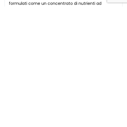
formulati come un concentrato di nutrienti ad
esempio minerali, vitamine o altre sostanze aventi
effetto nutritivo o fisiolog...
Continua
31/05/2024
BLOG
Potenziare la circolazione con la sinergia
della natura
Nell’ambito della medicina integrativa e della
fitoterapia, l’impiego di integratori naturali ha suscitato
un crescente interesse per il loro potenziale supporto
alla salute car...