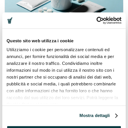
Quale magnesio prendere: guida completa
Negli ultimi anni, la scelta di integratori di Magnesio è
Questo sito web utilizza i cookie
diventata sempre più diffusa per chi desidera
Utilizziamo i cookie per personalizzare contenuti ed
migliorare l’energia, il benessere muscolare o la qualità
del sonno. Purt…
annunci, per fornire funzionalità dei social media e per
Continua
analizzare il nostro traffico. Condividiamo inoltre
informazioni sul modo in cui utilizza il nostro sito con i
31/10/2025
nostri partner che si occupano di analisi dei dati web,
pubblicità e social media, i quali potrebbero combinarle
con altre informazioni che ha fornito loro o che hanno
STANCHEZZA FISICA
raccolto dal suo utilizzo dei loro servizi. Potrà leggere la
Cookie Policy al seguente
indirizzo https://pavaglioneintegratori.it/coockie-policy/
Mostra dettagli