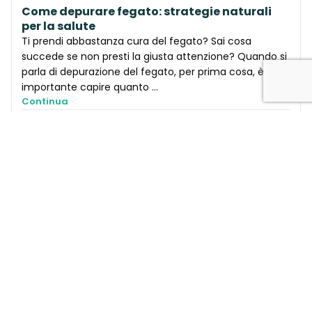
Come depurare fegato: strategie naturali
per la salute
Ti prendi abbastanza cura del fegato? Sai cosa
succede se non presti la giusta attenzione? Quando si
parla di depurazione del fegato, per prima cosa, è
importante capire quanto ...
Continua
07/02/2025
INGREDIENTI
Omega-3: a cosa servono e perché sono
essenziali per la tua salute
Quante volte hai sentito parlare degli Omega-3 senza