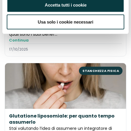
Accetta tutti i cookie
Magnesio: a cosa serve e quando assumerlo
Sapevi che il Magnesio svolge un ruolo fondamentale
in oltre 300 reazioni biochimiche nel tuo corpo?
Usa solo i cookie necessari
Eppure, in molti non sanno a cosa serve il Magnesio,
quali sono i suoi benef…
Continua
17/10/2025
STANCHEZZA FISICA
Glutatione liposomiale: per quanto tempo
assumerlo
Stai valutando l’idea di assumere un integratore di