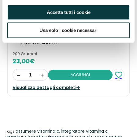
Sostiene il naturale funzionamento del
sistema immunitario
Accetta tutti i cookie
Aiuta a ridurre la sensazione di stanchezza e
affaticamento
Usa solo i cookie necessari
Contribuisce alla protezione delle cellule dallo
stress ossidativo
200 Grammi
23,00
€
–
+
AGGIUNGI
Visualizza dettagli completi
assumere vitamina c
integratore vitamina c
Tags:
, 
, 