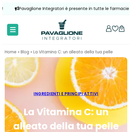
Vai
Pavaglione Integratori è presente in tutte le farmacie d'Itali
al
contenuto
Home
»
Blog
»
La Vitamina C: un alleato della tua pelle
INGREDIENTI E PRINCIPI ATTIVI
La Vitamina C: un
alleato della tua pelle