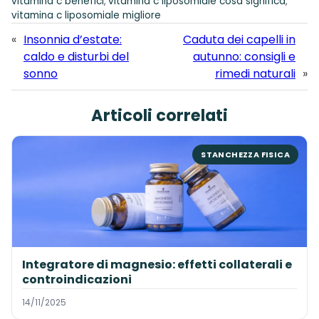
vitamina c benefici
vitamina c liposomiale cosa significa
, 
, 
vitamina c liposomiale migliore
«
Insonnia d’estate:
Caduta dei capelli in
caldo e disturbi del
autunno: consigli e
sonno
rimedi naturali
»
Articoli correlati
STANCHEZZA FISICA
Integratore di magnesio: effetti collaterali e
controindicazioni
14/11/2025