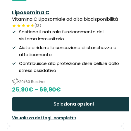
Liposomina C
Vitamina C Liposomiale ad alta biodisponibilità
(13)
Sostiene il naturale funzionamento del
sistema immunitario
Aiuta a ridurre la sensazione di stanchezza e
affaticamento
Contribuisce alla protezione delle cellule dallo
stress ossidativo
20/60 Bustine
Fascia
25,90
€
–
69,90
€
di
Seleziona opzioni
prezzo:
da
Visualizza dettagli completi
25,90€