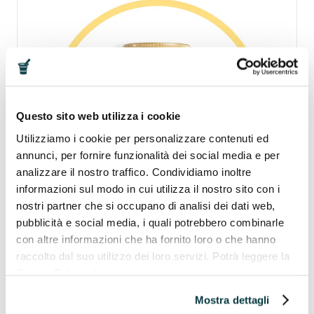
a
69,90€
Questo sito web utilizza i cookie
Utilizziamo i cookie per personalizzare contenuti ed
annunci, per fornire funzionalità dei social media e per
analizzare il nostro traffico. Condividiamo inoltre
informazioni sul modo in cui utilizza il nostro sito con i
nostri partner che si occupano di analisi dei dati web,
pubblicità e social media, i quali potrebbero combinarle
con altre informazioni che ha fornito loro o che hanno
raccolto dal suo utilizzo dei loro servizi. Potrà leggere la
Acido ascorbico
Cookie Policy al seguente
Vitamina C in polvere idrosolubile
indirizzo https://pavaglioneintegratori.it/coockie-policy/
Mostra dettagli
(2)