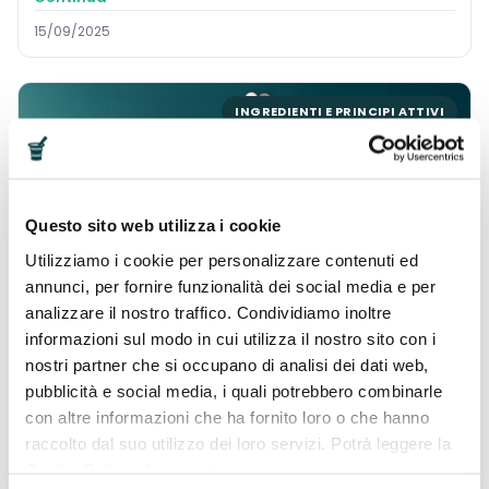
15/09/2025
INGREDIENTI E PRINCIPI ATTIVI
Questo sito web utilizza i cookie
Utilizziamo i cookie per personalizzare contenuti ed
Glutatione: cos’è, a cosa serve
annunci, per fornire funzionalità dei social media e per
Hai mai sentito parlare del Glutatione? Probabilmente
analizzare il nostro traffico. Condividiamo inoltre
sì, forse avrai già sentito dire che è “un antiossidante
informazioni sul modo in cui utilizza il nostro sito con i
naturale tra i più potenti” ma senza che nessuno ti
nostri partner che si occupano di analisi dei dati web,
spiegasse cosa...
pubblicità e social media, i quali potrebbero combinarle
Continua
con altre informazioni che ha fornito loro o che hanno
08/09/2025
raccolto dal suo utilizzo dei loro servizi. Potrà leggere la
Cookie Policy al seguente