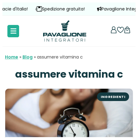
Vai
lia!
Spedizione gratuita!
Pavaglione Integratori è pr
al
contenuto
Home
»
Blog
»
assumere vitamina c
assumere vitamina c
INGREDIENTI