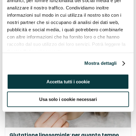
annunci, per fornire funzionalità dei social media e per
analizzare il nostro traffico. Condividiamo inoltre
informazioni sul modo in cui utilizza il nostro sito con i
nostri partner che si occupano di analisi dei dati web,
Magnesio: a cosa serve e quando assumerlo
pubblicità e social media, i quali potrebbero combinarle
Sapevi che il Magnesio svolge un ruolo fondamentale
in oltre 300 reazioni biochimiche nel tuo corpo?
con altre informazioni che ha fornito loro o che hanno
Eppure, in molti non sanno a cosa serve il Magnesio,
raccolto dal suo utilizzo dei loro servizi. Potrà leggere la
quali sono i suoi benef…
Cookie Policy al seguente
Continua
indirizzo https://pavaglioneintegratori.it/coockie-policy/
Mostra dettagli
17/10/2025
Accetta tutti i cookie
STANCHEZZA FISICA
Usa solo i cookie necessari
Glutatione liposomiale: per quanto tempo