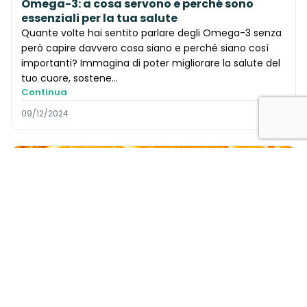
Omega-3: a cosa servono e perché sono
essenziali per la tua salute
Quante volte hai sentito parlare degli Omega-3 senza
però capire davvero cosa siano e perché siano così
importanti? Immagina di poter migliorare la salute del
tuo cuore, sostene...
Continua
09/12/2024
INGREDIENTI
LIPOSOMINA C: l’innovativa formula della
Vitamina C liposomiale
Hai mai pensato che una semplice vitamina potesse