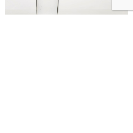
Disidratazione: sintomi e rimedi
Quotidianamente il corpo umano elimina liquidi
tramite sudorazione, urina e feci che vengono
reintegrati mediante l’assunzione di liquidi, al fine di
mantenere un equilibrio ott...
Continua
21/06/2024
BLOG
Integratori alimentari: l’approvazione per il