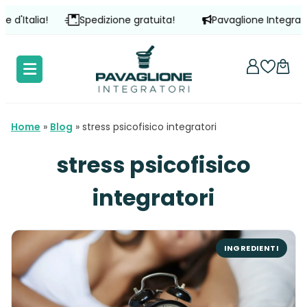
Vai
a!
Spedizione gratuita!
Pavaglione Integratori è prese
al
contenuto
Home
»
Blog
»
stress psicofisico integratori
stress psicofisico
integratori
INGREDIENTI