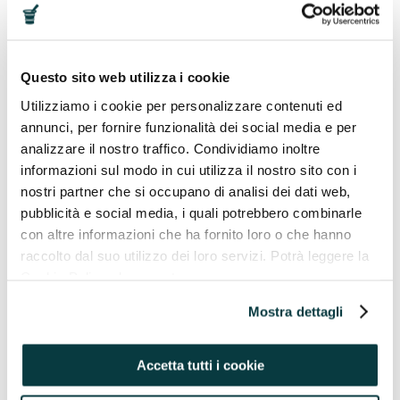
Glutatione liposomiale? Qui una “guida” su tutto ciò
che devi sapere…
Continua
15/09/2025
Questo sito web utilizza i cookie
Utilizziamo i cookie per personalizzare contenuti ed
annunci, per fornire funzionalità dei social media e per
INGREDIENTI E PRINCIPI ATTIVI
analizzare il nostro traffico. Condividiamo inoltre
informazioni sul modo in cui utilizza il nostro sito con i
nostri partner che si occupano di analisi dei dati web,
pubblicità e social media, i quali potrebbero combinarle
con altre informazioni che ha fornito loro o che hanno
raccolto dal suo utilizzo dei loro servizi. Potrà leggere la
Glutatione: cos’è, a cosa serve
Cookie Policy al seguente
Hai mai sentito parlare del Glutatione? Probabilmente
indirizzo https://pavaglioneintegratori.it/coockie-policy/
sì, forse avrai già sentito dire che è “un antiossidante
Mostra dettagli
naturale tra i più potenti” ma senza che nessuno ti
spiegasse cosa...
Accetta tutti i cookie
Continua
08/09/2025