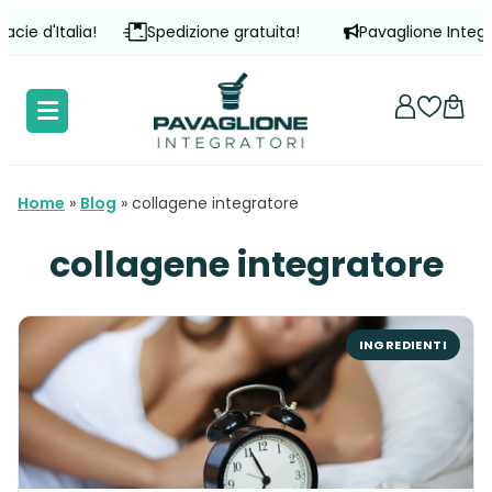
Vai
lia!
Spedizione gratuita!
Pavaglione Integratori è pre
al
contenuto
Home
»
Blog
»
collagene integratore
collagene integratore
INGREDIENTI