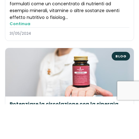
formulati come un concentrato di nutrienti ad
esempio minerali, vitamine o altre sostanze aventi
effetto nutritivo o fisiolog...
Continua
31/05/2024
BLOG
Potenziare la circolazione con la sinergia
della natura
Nell’ambito della medicina integrativa e della
fitoterapia, l’impiego di integratori naturali ha suscitato
un crescente interesse per il loro potenziale supporto
alla salute car...