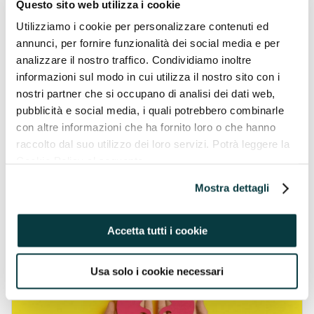
Questo sito web utilizza i cookie
BENESSERE PSICOFISICO
Utilizziamo i cookie per personalizzare contenuti ed
annunci, per fornire funzionalità dei social media e per
analizzare il nostro traffico. Condividiamo inoltre
informazioni sul modo in cui utilizza il nostro sito con i
nostri partner che si occupano di analisi dei dati web,
pubblicità e social media, i quali potrebbero combinarle
Come riacquistare energia mentale
con altre informazioni che ha fornito loro o che hanno
Soffri di stanchezza fisica e mentale con l’arrivo del
raccolto dal suo utilizzo dei loro servizi. Potrà leggere la
caldo? Ogni estate ti ritrovi a dover affrontare sempre
Cookie Policy al seguente
la stessa situazione e a chiederti “come posso avere
indirizzo https://pavaglioneintegratori.it/coockie-policy/
più ene...
Mostra dettagli
Continua
23/06/2025
Accetta tutti i cookie
Usa solo i cookie necessari
BENESSERE PSICOFISICO