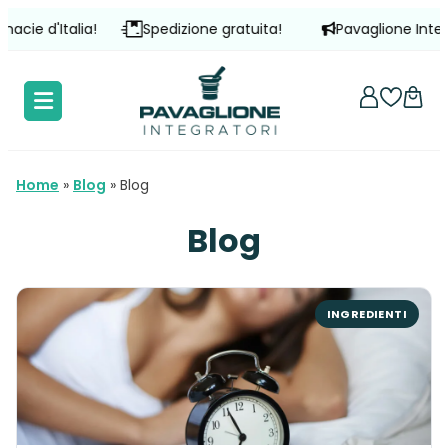
Vai
talia!
Spedizione gratuita!
Pavaglione Integratori è 
al
contenuto
Home
»
Blog
»
Blog
Blog
INGREDIENTI