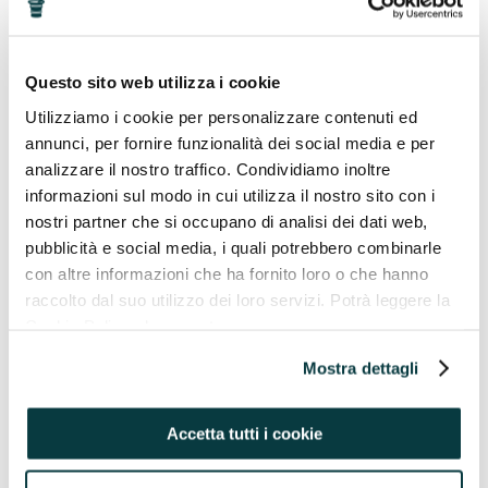
15/09/2025
Questo sito web utilizza i cookie
INGREDIENTI E PRINCIPI ATTIVI
Utilizziamo i cookie per personalizzare contenuti ed
annunci, per fornire funzionalità dei social media e per
analizzare il nostro traffico. Condividiamo inoltre
informazioni sul modo in cui utilizza il nostro sito con i
nostri partner che si occupano di analisi dei dati web,
pubblicità e social media, i quali potrebbero combinarle
con altre informazioni che ha fornito loro o che hanno
Glutatione: cos’è, a cosa serve
raccolto dal suo utilizzo dei loro servizi. Potrà leggere la
Hai mai sentito parlare del Glutatione? Probabilmente
Cookie Policy al seguente
sì, forse avrai già sentito dire che è “un antiossidante
naturale tra i più potenti” ma senza che nessuno ti
indirizzo https://pavaglioneintegratori.it/coockie-policy/
Mostra dettagli
spiegasse cosa...
Continua
08/09/2025
Accetta tutti i cookie