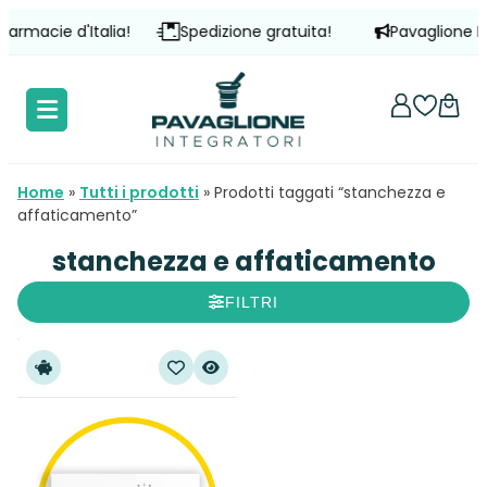
Vai
rmacie d'Italia!
Spedizione gratuita!
Pavaglione Inte
al
contenuto
Home
»
Tutti i prodotti
»
Prodotti taggati “stanchezza e
affaticamento”
stanchezza e affaticamento
FILTRI