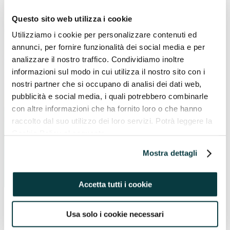
Questo sito web utilizza i cookie
Utilizziamo i cookie per personalizzare contenuti ed
annunci, per fornire funzionalità dei social media e per
analizzare il nostro traffico. Condividiamo inoltre
informazioni sul modo in cui utilizza il nostro sito con i
nostri partner che si occupano di analisi dei dati web,
pubblicità e social media, i quali potrebbero combinarle
Acconsento a iscrivermi alla newsletter di Pavaglione
con altre informazioni che ha fornito loro o che hanno
Integratori e dichiaro di aver letto l’informativa sulla
Privacy
.
raccolto dal suo utilizzo dei loro servizi. Potrà leggere la
Cookie Policy al seguente
indirizzo https://pavaglioneintegratori.it/coockie-policy/
Mostra dettagli
Accetta tutti i cookie
Usa solo i cookie necessari