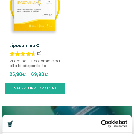
Liposomina C
(13)
Vitamina C Liposomiale ad
alta biodisponibilità
Fascia
25,90
€
–
69,90
€
di
prezzo:
SELEZIONA OPZIONI
da
25,90€
a
69,90€
Ricevi subito il CODICE SCONTO del 15%
valido sul tuo PRIMO ORDINE