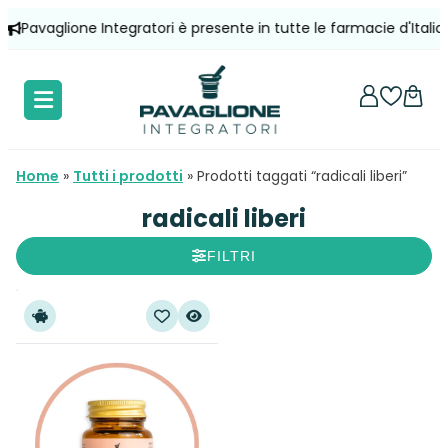
Vai
Pavaglione Integratori è presente in tutte le farmacie d'Italia!
al
contenuto
Home
»
Tutti i prodotti
»
Prodotti taggati “radicali liberi”
radicali liberi
FILTRI