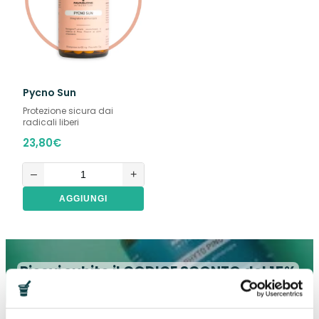
Pycno Sun
Protezione sicura dai
radicali liberi
23,80
€
–
+
AGGIUNGI
Ricevi subito il CODICE SCONTO del 15%
valido sul tuo PRIMO ORDINE