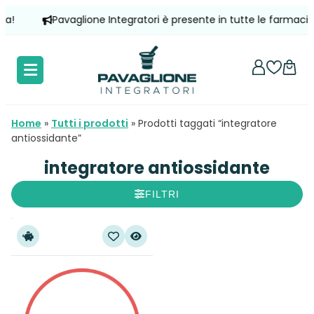
Vai
a!
Pavaglione Integratori è presente in tutte le farmacie d'
al
contenuto
Home
»
Tutti i prodotti
»
Prodotti taggati “integratore
antiossidante”
integratore antiossidante
FILTRI