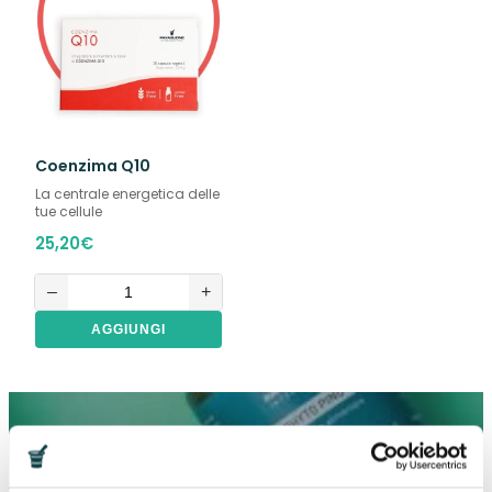
Coenzima Q10
La centrale energetica delle
tue cellule
25,20
€
–
+
AGGIUNGI
Ricevi subito il CODICE SCONTO del 15%
valido sul tuo PRIMO ORDINE