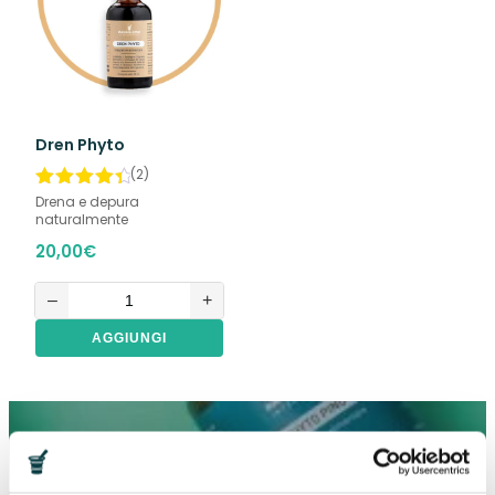
Dren Phyto
(2)
Drena e depura
naturalmente
20,00
€
–
+
AGGIUNGI
Ricevi subito il CODICE SCONTO del 15%
valido sul tuo PRIMO ORDINE