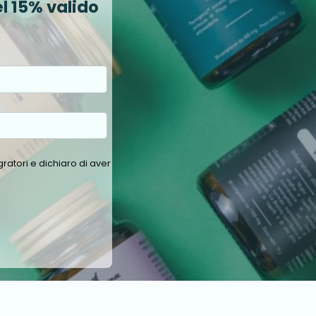
l 15% valido
ratori e dichiaro di aver