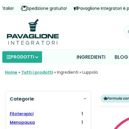
Vai
ia!
Spedizione gratuita!
Pavaglione Integratori è presen
al
contenuto
INGREDIENTI
BLOG
PRODOTTI
Home
»
Tutti i prodotti
»
Ingredienti
»
Luppolo
Categorie
Formula co
Fitoterapici
1
Menopausa
1