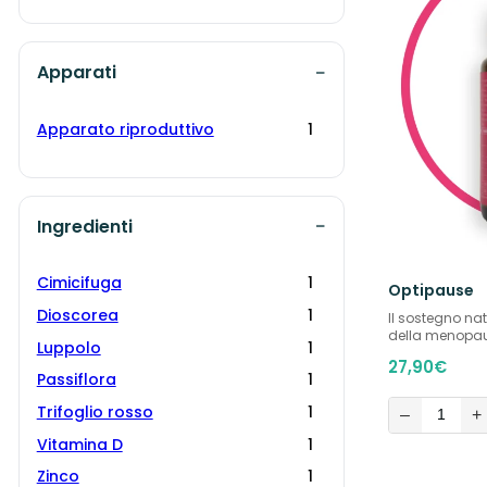
Apparati
Apparato riproduttivo
1
Ingredienti
Cimicifuga
1
Optipause
Dioscorea
1
Il sostegno nat
della menopa
Luppolo
1
27,90
€
Passiflora
1
Trifoglio rosso
1
–
+
Vitamina D
1
Zinco
1