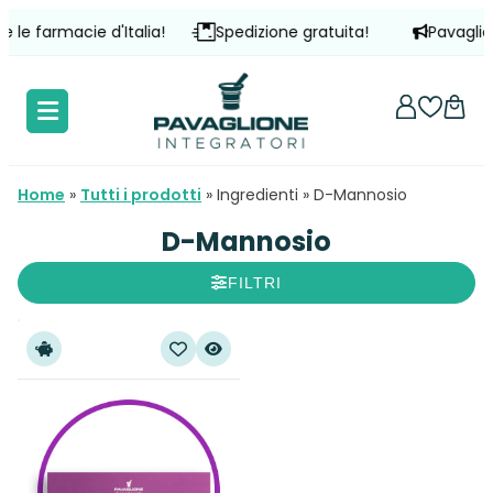
Vai
 le farmacie d'Italia!
Spedizione gratuita!
Pavaglion
al
contenuto
Home
»
Tutti i prodotti
»
Ingredienti
»
D-Mannosio
D-Mannosio
FILTRI