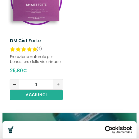
DM Cist Forte
(2)
Protezione naturale per il
benessere delle vie urinarie
25,80
€
–
+
AGGIUNGI
Ricevi subito il CODICE SCONTO del 15%
valido sul tuo PRIMO ORDINE