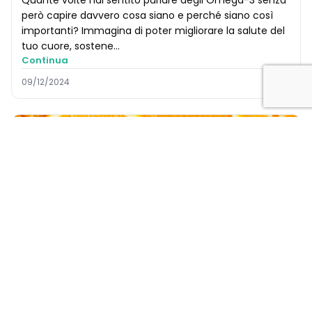
però capire davvero cosa siano e perché siano così
importanti? Immagina di poter migliorare la salute del
tuo cuore, sostene...
Continua
09/12/2024
INGREDIENTI
LIPOSOMINA C: l’innovativa formula della
Vitamina C liposomiale
Hai mai pensato che una semplice vitamina potesse
fare la differenza nei momenti in cui il tuo corpo è più
vulnerabile? Raffreddore, influenza, cali di energia e