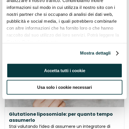
analizzare il nostro traffico. Condividiamo inoltre
informazioni sul modo in cui utilizza il nostro sito con i
Magnesio: a cosa serve e quando assumerlo
nostri partner che si occupano di analisi dei dati web,
Sapevi che il Magnesio svolge un ruolo fondamentale
in oltre 300 reazioni biochimiche nel tuo corpo?
pubblicità e social media, i quali potrebbero combinarle
Eppure, in molti non sanno a cosa serve il Magnesio,
con altre informazioni che ha fornito loro o che hanno
quali sono i suoi benef…
raccolto dal suo utilizzo dei loro servizi. Potrà leggere la
Continua
Cookie Policy al seguente
17/10/2025
indirizzo https://pavaglioneintegratori.it/coockie-policy/
Mostra dettagli
STANCHEZZA FISICA
Accetta tutti i cookie
Usa solo i cookie necessari
Glutatione liposomiale: per quanto tempo
assumerlo
Stai valutando l’idea di assumere un integratore di